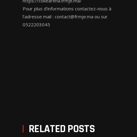
https://cokearena.frmje.ma/
Pour plus d’informations contactez-nous à
l’adresse mail :
contact@frmje.ma
ou sur
0522203045
PREV POST
NEXT POST
RELATED POSTS