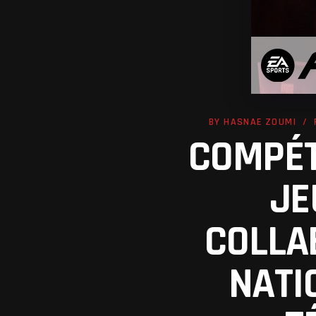
BY
HASNAE ZOUMI
COMPÉT
JE
PREV POST
COLLA
NATI