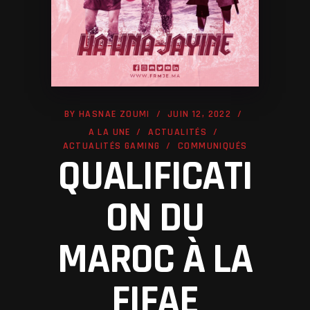
BY
HASNAE ZOUMI
JUIN 12, 2022
A LA UNE
ACTUALITÉS
ACTUALITÉS GAMING
COMMUNIQUÉS
QUALIFICATI
ON DU
MAROC À LA
FIFAE